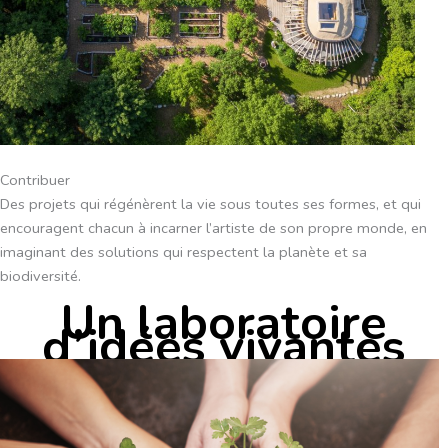
Contribuer
Des projets qui régénèrent la vie sous toutes ses formes, et qui
encouragent chacun à incarner l’artiste de son propre monde, en
imaginant des solutions qui respectent la planète et sa
biodiversité.
Un laboratoire
d’idées vivantes​