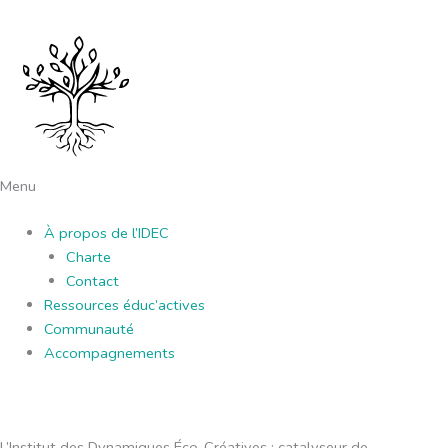
Aller
au
contenu
Menu
À propos de l’IDEC
Charte
Contact
⁠Ressources éduc’actives
Communauté
⁠Accompagnements
L’Institut des Dynamiques Éco-Créatives : catalyseur de